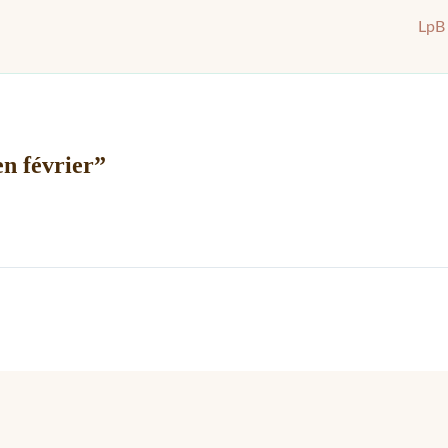
LpB 
en février”