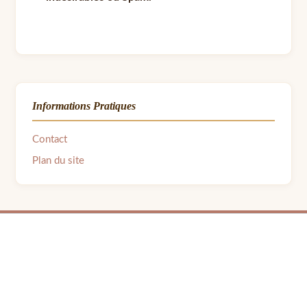
Informations Pratiques
Contact
Plan du site
© 2026 LPB Carton — Meubles en Carton DIY | Fait avec ❤ par Barbara | Contact :
barbara.avon31@gmail.com