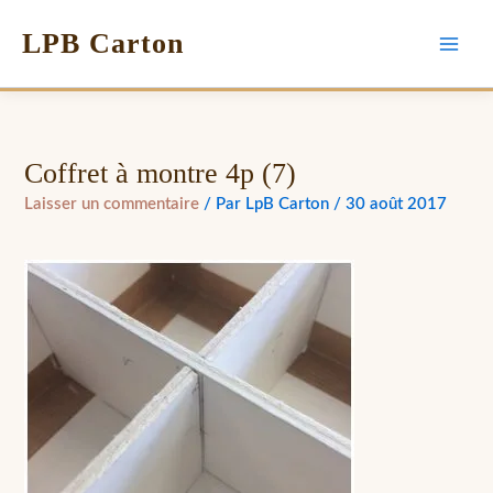
LPB Carton
Coffret à montre 4p (7)
Laisser un commentaire
/ Par
LpB Carton
/
30 août 2017