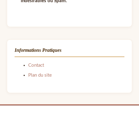
indésirables ou Spam.
Informations Pratiques
Contact
Plan du site
© 2026 LPB Carton — Meubles en Carton DIY | Fait avec ❤ par Barbara | Contact :
barbara.avon31@gmail.com