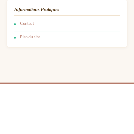
Informations Pratiques
Contact
Plan du site
© 2026 LPB Carton — Meubles en Carton DIY | Fait avec ❤ par Barbara | Contact :
barbara.avon31@gmail.com