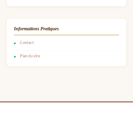
Informations Pratiques
Contact
Plan du site
© 2026 LPB Carton — Meubles en Carton DIY | Fait avec ❤ par Barbara | Contact :