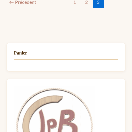
←
Précédent
1
2
3
Panier