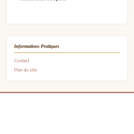
Informations Pratiques
Contact
Plan du site
© 2026 LPB Carton — Meubles en Carton DIY | Fait avec ❤ par Barbara | Contact :
barbara.avon31@gmail.com