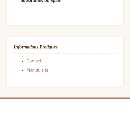
indésirables ou Spam.
Informations Pratiques
Contact
Plan du site
© 2026 LPB Carton — Meubles en Carton DIY | Fait avec ❤ par Barbara | Contact :
barbara.avon31@gmail.com