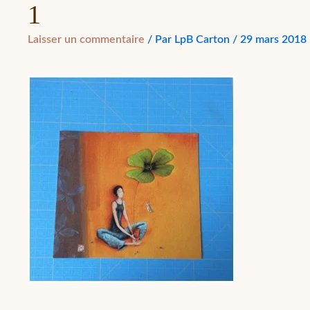
1
Laisser un commentaire
/ Par
LpB Carton
/
29 mars 2018