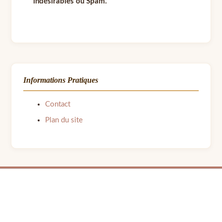
indésirables ou Spam.
Informations Pratiques
Contact
Plan du site
© 2026 LPB Carton — Meubles en Carton DIY | Fait avec ❤ par Barbara | Contact :
barbara.avon31@gmail.com