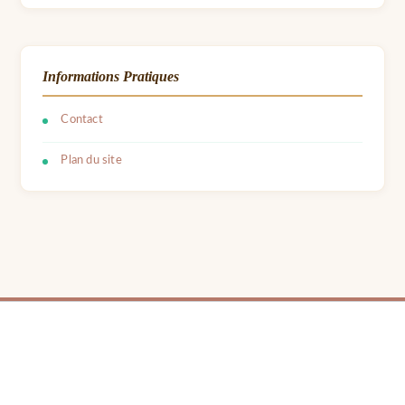
Informations Pratiques
Contact
Plan du site
© 2026 LPB Carton — Meubles en Carton DIY | Fait avec ❤ par Barbara | Contact :
barbara.avon31@gmail.com