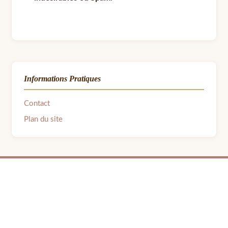
Informations Pratiques
Contact
Plan du site
© 2026 LPB Carton — Meubles en Carton DIY | Fait avec ❤ par Barbara | Contact :
barbara.avon31@gmail.com