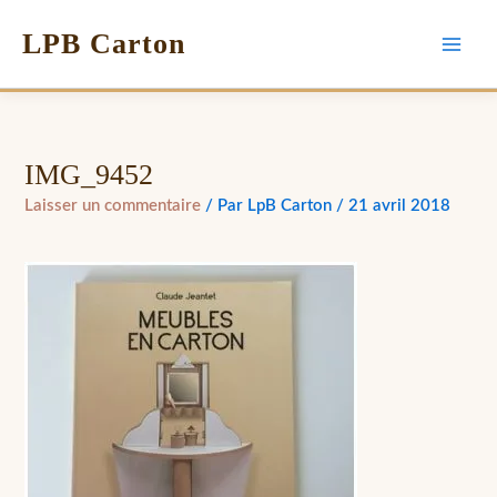
LPB Carton
IMG_9452
Laisser un commentaire
/ Par
LpB Carton
/
21 avril 2018