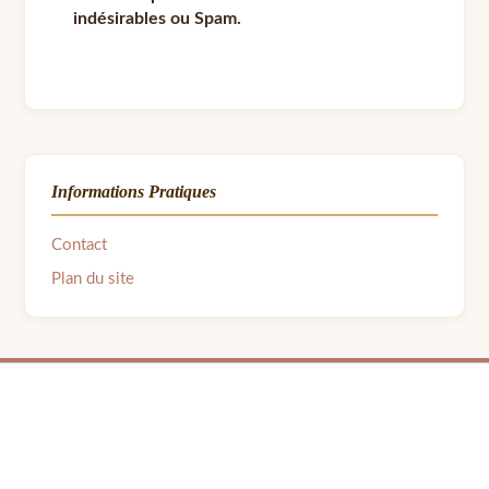
indésirables ou Spam.
Informations Pratiques
Contact
Plan du site
© 2026 LPB Carton — Meubles en Carton DIY | Fait avec ❤ par Barbara | Contact :
barbara.avon31@gmail.com