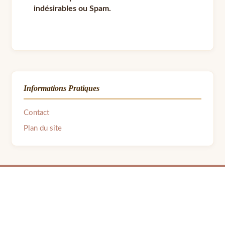
indésirables ou Spam.
Informations Pratiques
Contact
Plan du site
© 2026 LPB Carton — Meubles en Carton DIY | Fait avec ❤ par Barbara | Contact :
barbara.avon31@gmail.com