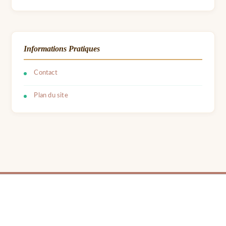
Informations Pratiques
Contact
Plan du site
© 2026 LPB Carton — Meubles en Carton DIY | Fait avec ❤ par Barbara | Contact :