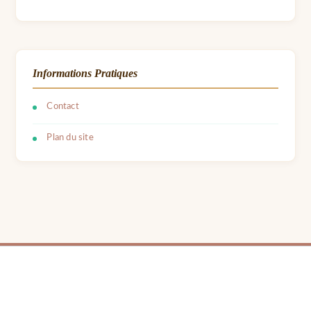
Informations Pratiques
Contact
Plan du site
© 2026 LPB Carton — Meubles en Carton DIY | Fait avec ❤ par Barbara | Contact :