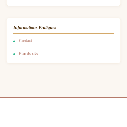
Informations Pratiques
Contact
Plan du site
© 2026 LPB Carton — Meubles en Carton DIY | Fait avec ❤ par Barbara | Contact :