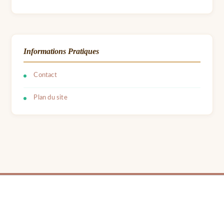
Informations Pratiques
Contact
Plan du site
© 2026 LPB Carton — Meubles en Carton DIY | Fait avec ❤ par Barbara | Contact :