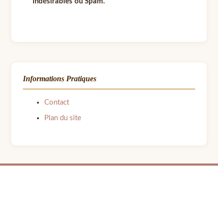
indésirables ou Spam.
Informations Pratiques
Contact
Plan du site
© 2026 LPB Carton — Meubles en Carton DIY | Fait avec ❤ par Barbara | Contact :
barbara.avon31@gmail.com