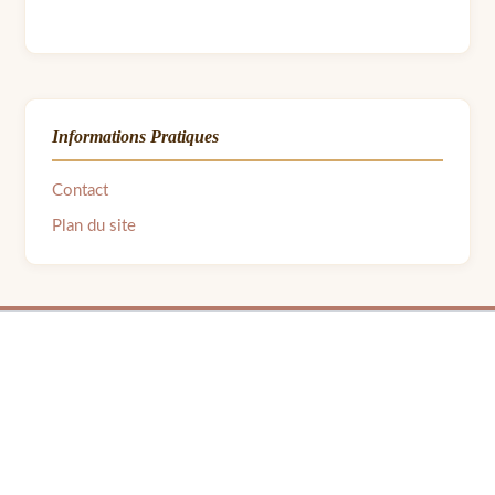
Informations Pratiques
Contact
Plan du site
© 2026 LPB Carton — Meubles en Carton DIY | Fait avec ❤ par Barbara | Contact :
barbara.avon31@gmail.com