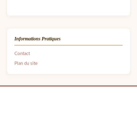
Informations Pratiques
Contact
Plan du site
© 2026 LPB Carton — Meubles en Carton DIY | Fait avec ❤ par Barbara | Contact :
barbara.avon31@gmail.com