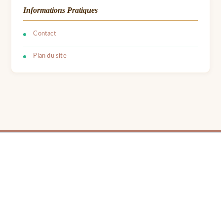
Informations Pratiques
Contact
Plan du site
© 2026 LPB Carton — Meubles en Carton DIY | Fait avec ❤ par Barbara | Contact :
barbara.avon31@gmail.com