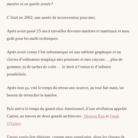
matière et en quelle année?
C’était en 2002, une année de reconversion pour moi.
Après avoir passé 25 ans à travailler diverses matières et matériaux et mon
goût pour les multi techniques.
Après avoir connu l’ère informatique où une tablette graphique et un
clavier d’ordinateur remplaça mes peintures et mes crayons … plus de
gommes, ni de taches de colle … le droit à l’erreur et d’infinies
possibilités.
Après tout ça, vint le temps du retour aux sources, au tout fait main, un
besoin de retoucher la matière.
Puis arriva le temps du grand choc émotionnel, d’une révélation appelée
Carton, au travers de deux grands architectes :
Shigeru Ban
et
Frank
O’Gehry
.
J’aurai voulu être ébéniste, comme mon grand-père, alors les chaises de