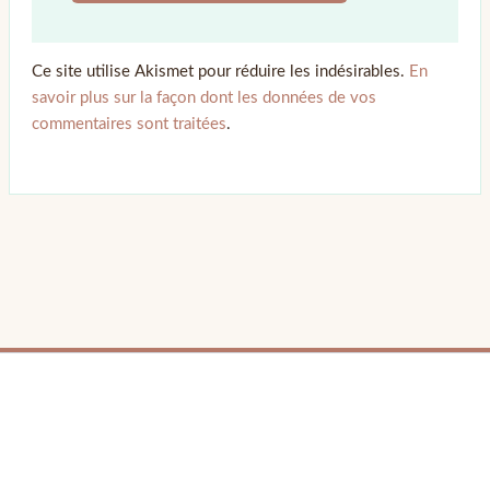
Ce site utilise Akismet pour réduire les indésirables.
En
savoir plus sur la façon dont les données de vos
commentaires sont traitées
.
© 2026 LPB Carton — Meubles en Carton DIY | Fait avec ❤ par Barbara | Contact :
barbara.avon31@gmail.com