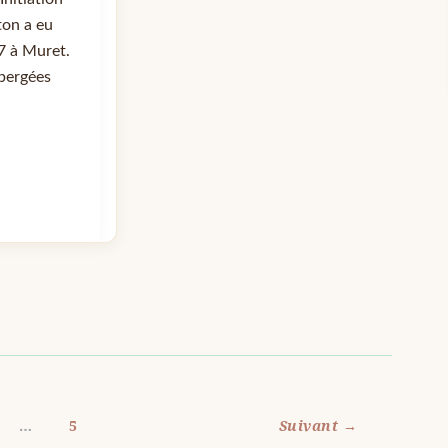
ton a eu
7 à Muret.
bergées
…
5
Suivant
→