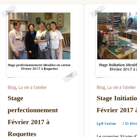
,
,
Blog
La vie à l'atelier
Blog
La vie à l'atelier
Stage
Stage Initiati
perfectionnement
Février 2017 
Février 2017 à
LpB Carton
25 fév
/
Roquettes
Le premier Stage d’