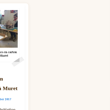
on
à Muret
rier 2017
Initiation