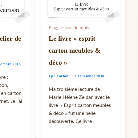
,
Blog
Le livre du mois
elier de
Le livre « esprit
carton meubles &
déco »
tembre 2018
LpB Carton
13 janvier 2018
/
vre :
toon,
Ma troisième lecture de
 en carton
Marie Hélène Zeidan avec le
net. Je l’ai
livre « Esprit carton meubles
& déco » fut une belle
découverte. Ce livre