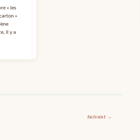
vre « les
carton »
lène
e, il y a
Suivant
→