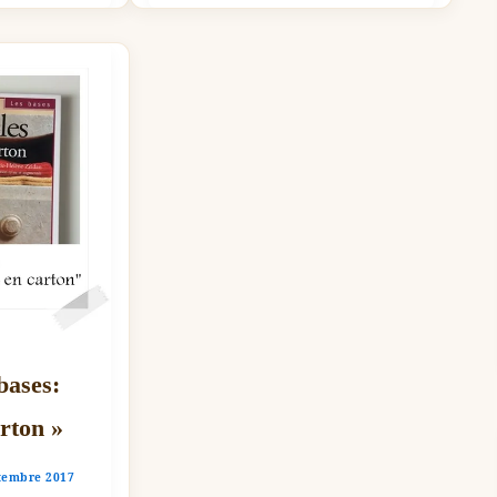
 bases:
rton »
tembre 2017