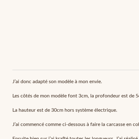
J’ai donc adapté son modèle à mon envie.
Les côtés de mon modèle font 3cm, la profondeur est de 5c
La hauteur est de 30cm hors système électrique.
J’ai commencé comme ci-dessous à faire la carcasse en coll
Ensuite bien sur j’ai krafté toutes les longueurs. J’ai réali