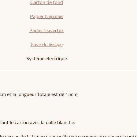
Carton de fond
Papier Népalais
Papier skivertex
Pavé de lissage
Système électrique
m et la longueur totale est de 15cm.
ant le carton avec la colle blanche.
sé le dessus de la lampe pour qu’il rentre comme un couvercle qui s