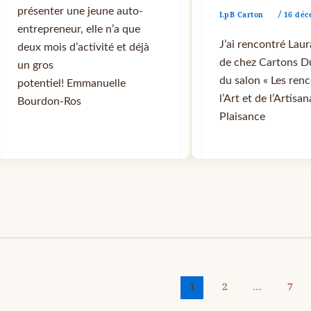
présenter une jeune auto-
LpB Carton
16 déc
/
entrepreneur, elle n’a que
J’ai rencontré Lau
deux mois d’activité et déjà
de chez Cartons Du
un gros
du salon « Les ren
potentiel! Emmanuelle
l’Art et de l’Artisan
Bourdon-Ros
Plaisance
1
2
…
7