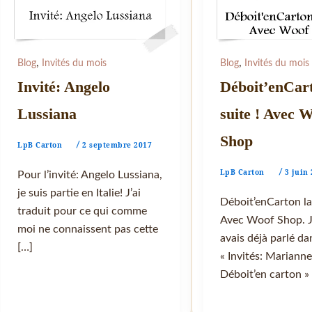
,
,
Blog
Invités du mois
Blog
Invités du mois
Invité: Angelo
Déboit’enCart
Lussiana
suite ! Avec 
Shop
LpB Carton
2 septembre 2017
/
LpB Carton
3 juin
/
Pour l’invité: Angelo Lussiana,
je suis partie en Italie! J’ai
Déboit’enCarton la 
traduit pour ce qui comme
Avec Woof Shop. J
moi ne connaissent pas cette
avais déjà parlé dan
[…]
« Invités: Mariann
Déboit’en carton »