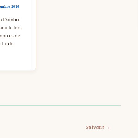
embre 2016
ra Dambre
dulle lors
contres de
at » de
Suivant
→