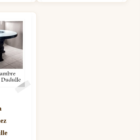
a
ez
lle